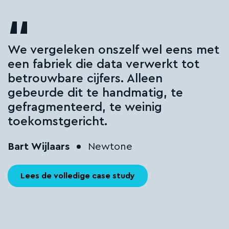
el eens met
Met Silverfin verbeteren 
erkt tot
kwaliteit en besparen we ti
en
pure winst. We hoeven kl
g, te
minder lastig te vallen me
ig
omdat we nu zelf makkeli
doorklikken tot op factuur
Exact of Yuki. Zo blijft er m
over voor échte gesprekk
hun onderneming.
René Pronk
VLM Accountant
Lees de volledige case study